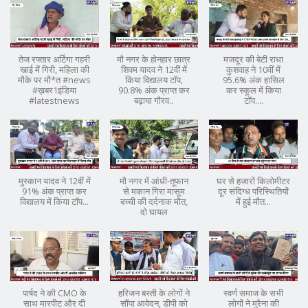
तेज रफ्तार अर्टिगा गहरी
मौ नगर के होनहार छात्र
मजदूर की बेटी राधा
खाई में गिरी, महिला की
शिवम यादव ने 12वीं में
कुशवाह ने 10वीं में
मौके पर मौ*त #news
किया विद्यालय टॉप,
95.6% अंक हासिल
#ख़बर1इंडिया
90.8% अंक प्राप्त कर
कर स्कूल में किया
#latestnews
बढ़ाया गौरव..
टॉप....
मुस्कान यादव ने 12वीं में
मौ नगर में आंधी-तूफान
घर से हजारों किलोमीटर
91% अंक प्राप्त कर
से मकान गिरा मासूम
दूर संदिग्ध परिस्थितियों
विद्यालय में किया टॉप...
बच्ची की दर्दनाक मौत,
में हुई मौत...
दो घायल
पार्षद ने की CMO के
हरिजन बस्ती के लोगों ने
स्वर्ण समाज के सभी
साथ मारपीट और दी
सौंपा आवेदन, डीपी को
लोगों ने मुरैना की