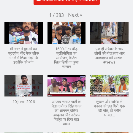
Next
»
1
/
383
मौ नगर में युवाओं का
1600 मीटर दौड़
एक ही परिवार के चार
प्रदर्शन, नीट पेपर लीक
प्रतियोगिता का
लोगों की मौत,हत्या और
मामले में शिक्षा मंत्री के
आयोजन, विजेता
आत्महत्या की आशंका
इस्तीफे की मांग
खिलाड़ियों का हुआ
#news
सम्मान
10 June 2026
आजाद समाज पार्टी के
तूफान और बारिश से
नेता दामोदर सिंह यादव
मकान की छत गिरी, एक
का आगमन,दतिया
की मौत, दो गंभीर
उपचुनाव और नरोत्तम
घायल...
मिश्रा पर दिया बड़ा
बयान