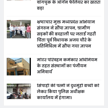
वांगचुक के ऑर्गन फेलियर का खतरा
बढ़ा
भ्रष्टाचार मुक्त मध्यप्रदेश अभियान
संगठन ने सौंपा ज्ञापन, ग्रामीण
सड़कों की बदहाली पर जताई गहरी
चिंता पूर्व विधायक अजय चौरे के
प्रतिनिधित्व में सौंपा गया ज्ञापन
मोटर परिवहन कर्मकार अधिनियम
के तहत संस्थानों का पंजीयन
अनिवार्य
सिपाही की पत्नी ने दुधमुंही बच्ची को
लेकर किया पुलिस अधीक्षक
कार्यालय में हंगामा।