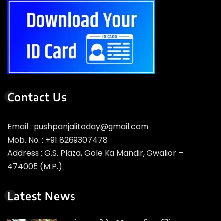
Contact Us
Email : pushpanjalitoday@gmail.com
Mob. No. : +91 8269307478
Address : G.S. Plaza, Gole Ka Mandir, Gwalior –
474005 (M.P.)
Latest News