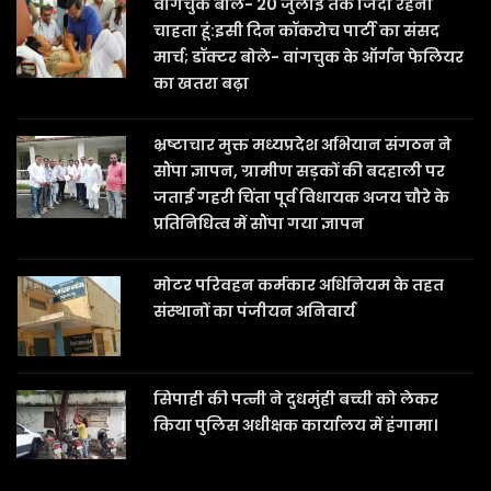
वांगचुक बोले- 20 जुलाई तक जिंदा रहना
चाहता हूं:इसी दिन कॉकरोच पार्टी का संसद
मार्च; डॉक्टर बोले- वांगचुक के ऑर्गन फेलियर
का खतरा बढ़ा
भ्रष्टाचार मुक्त मध्यप्रदेश अभियान संगठन ने
सौंपा ज्ञापन, ग्रामीण सड़कों की बदहाली पर
जताई गहरी चिंता पूर्व विधायक अजय चौरे के
प्रतिनिधित्व में सौंपा गया ज्ञापन
मोटर परिवहन कर्मकार अधिनियम के तहत
संस्थानों का पंजीयन अनिवार्य
सिपाही की पत्नी ने दुधमुंही बच्ची को लेकर
किया पुलिस अधीक्षक कार्यालय में हंगामा।