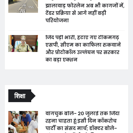
झालावाड़ फोरलेन अब भी कागजों में,
टेंडर प्रक्रिया से आगे नहीं बढ़ी
परियोजना
जिद पड़ी भारी, हटाए गए टीकमगढ़
एसपी, सीएम का काफिला रुकवाने
और प्रोटोकॉल उल्लंघन पर सरकार
का बड़ा एक्शन
शिक्षा
वांगचुक बोले- 20 जुलाई तक जिंदा
रहना चाहता हूं:इसी दिन कॉकरोच
पार्टी का संसद मार्च; डॉक्टर बोले-