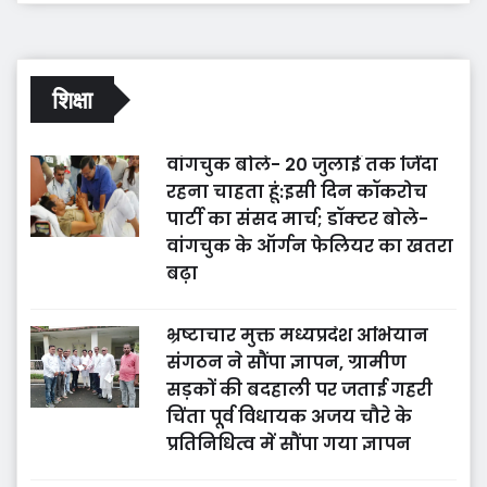
शिक्षा
वांगचुक बोले- 20 जुलाई तक जिंदा
रहना चाहता हूं:इसी दिन कॉकरोच
पार्टी का संसद मार्च; डॉक्टर बोले-
वांगचुक के ऑर्गन फेलियर का खतरा
बढ़ा
भ्रष्टाचार मुक्त मध्यप्रदेश अभियान
संगठन ने सौंपा ज्ञापन, ग्रामीण
सड़कों की बदहाली पर जताई गहरी
चिंता पूर्व विधायक अजय चौरे के
प्रतिनिधित्व में सौंपा गया ज्ञापन