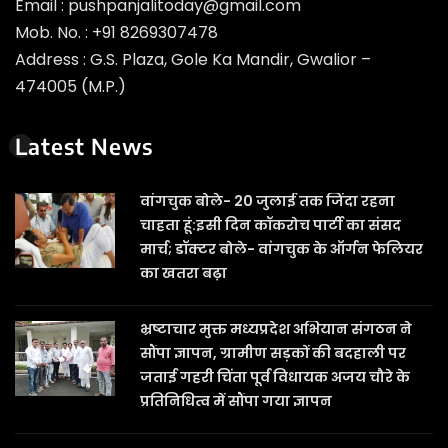
Email : pushpanjalitoday@gmail.com
Mob. No. : +91 8269307478
Address : G.S. Plaza, Gole Ka Mandir, Gwalior –
474005 (M.P.)
Latest News
वांगचुक बोले- 20 जुलाई तक जिंदा रहना
चाहता हूं:इसी दिन कॉकरोच पार्टी का संसद
मार्च; डॉक्टर बोले- वांगचुक के ऑर्गन फेलियर
का खतरा बढ़ा
भ्रष्टाचार मुक्त मध्यप्रदेश अभियान संगठन ने
सौंपा ज्ञापन, ग्रामीण सड़कों की बदहाली पर
जताई गहरी चिंता पूर्व विधायक अजय चौरे के
प्रतिनिधित्व में सौंपा गया ज्ञापन